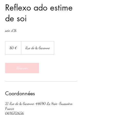
Reflexo ado estime
de soi
soin d'1h
80
euros
80 €
Rue de la Garenne
Réserver
Coordonnées
21 Rue de la Garenne, 44690 La Haie-Fouassière,
France
0695751656