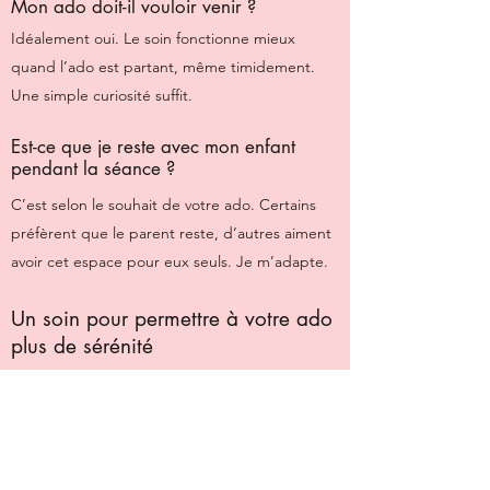
Mon ado doit-il vouloir venir ?
Idéalement oui. Le soin fonctionne mieux
quand l’ado est partant, même timidement.
Une simple curiosité suffit.
Est-ce que je reste avec mon enfant
pendant la séance ?
C’est selon le souhait de votre ado. Certains
préfèrent que le parent reste, d’autres aiment
avoir cet espace pour eux seuls. Je m’adapte.
Un soin pour permettre à votre ado
plus de sérénité
La réflexologie est un soin permettant à votre
grand enfant, dans cette période de transition,
d’apaiser toutes les tensions qui l’entourent.
Je serai heureuse de l'accueillir avec toute la